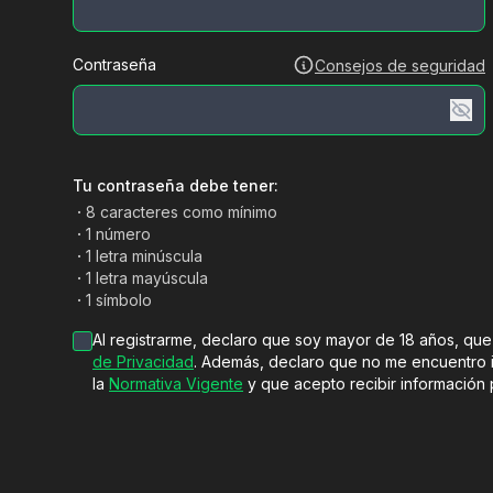
Contraseña
Consejos de seguridad
Tu contraseña debe tener:
·
8 caracteres como mínimo
·
1 número
·
1 letra minúscula
·
1 letra mayúscula
·
1 símbolo
Al registrarme, declaro que soy mayor de 18 años, que
de Privacidad
. Además, declaro que no me encuentro i
la
Normativa Vigente
y que acepto recibir información 