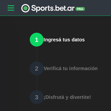
1
Ingresá tus datos
2
Verificá tu información
3
¡Disfrutá y divertite!