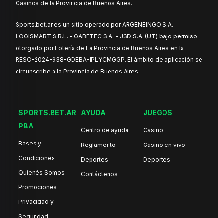
Casinos de la Provincia de Buenos Aires.
Sports.bet.ar es un sitio operado por ARGENBINGO S.A. –
LOGISMART S.R.L. - GABETEC S.A. - JSD S.A. (UT) bajo permiso
otorgado por Lotería de La Provincia de Buenos Aires en la
RESO-2024-938-GDEBA-IPLYCMGGP. El ámbito de aplicación se
circunscribe a la Provincia de Buenos Aires.
SPORTS.BET.AR
AYUDA
JUEGOS
PBA
Centro de ayuda
Casino
Bases y
Reglamento
Casino en vivo
Condiciones
Deportes
Deportes
Quienés Somos
Contáctenos
Promociones
Privacidad y
Seguridad