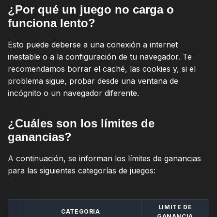
¿Por qué un juego no carga o
funciona lento?
Esto puede deberse a una conexión a internet
inestable o a la configuración de tu navegador. Te
recomendamos borrar el caché, las cookies y, si el
problema sigue, probar desde una ventana de
incógnito o un navegador diferente.
¿Cuáles son los límites de
ganancias?
A continuación, se informan los límites de ganancias
para las siguientes categorías de juegos:
LIMITE DE
CATEGORIA
GANANCIA