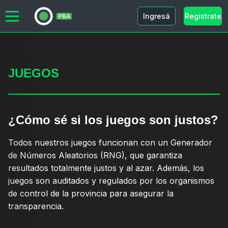
Ingresá
Registrate
JUEGOS
¿Cómo sé si los juegos son justos?
Todos nuestros juegos funcionan con un Generador
de Números Aleatorios (RNG), que garantiza
resultados totalmente justos y al azar. Además, los
juegos son auditados y regulados por los organismos
de control de la provincia para asegurar la
transparencia.