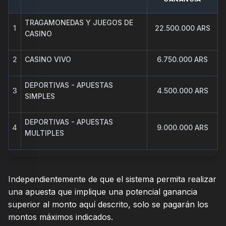
TRAGAMONEDAS Y JUEGOS DE
1
22.500.000 ARS
CASINO
2
CASINO VIVO
6.750.000 ARS
DEPORTIVAS - APUESTAS
3
4.500.000 ARS
SIMPLES
DEPORTIVAS - APUESTAS
4
9.000.000 ARS
MULTIPLES
Independientemente de que el sistema permita realizar
una apuesta que implique una potencial ganancia
superior al monto aquí descrito, solo se pagarán los
montos máximos indicados.