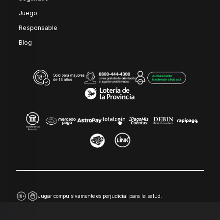
Juego
Responsable
Blog
Jugar compulsivamente es perjudicial para la salud.