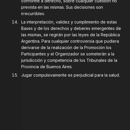
conforme a derecho, sobre cualquier cuestión no
prevista en las mismas. Sus decisiones son
irrecurribles.
La interpretación, validez y cumplimiento de estas
Bases y de los derechos y deberes emergentes de
las mismas, se regirán por las leyes de la República
Argentina. Para cualquier controversia que pudiera
derivarse de la realización de la Promoción los
Participantes y el Organizador se someterán a la
jurisdicción y competencia de los Tribunales de la
Provincia de Buenos Aires.
Jugar compulsivamente es perjudicial para la salud.