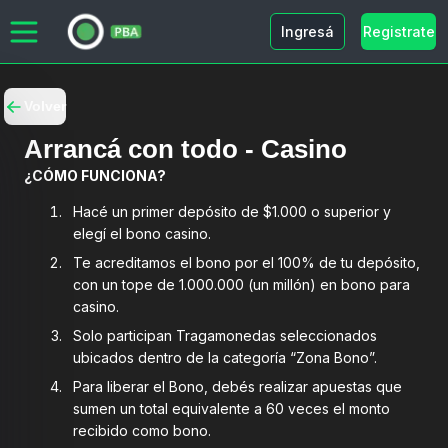
Ingresá
Registrate
Volver
Arrancá con todo - Casino
¿CÓMO FUNCIONA?
Hacé un primer depósito de $1.000 o superior y
elegí el bono casino.
Te acreditamos el bono por el 100% de tu depósito,
con un tope de 1.000.000 (un millón) en bono para
casino.
Solo participan Tragamonedas seleccionados
ubicados dentro de la categoría “Zona Bono”.
Para liberar el Bono, debés realizar apuestas que
sumen un total equivalente a 60 veces el monto
recibido como bono.