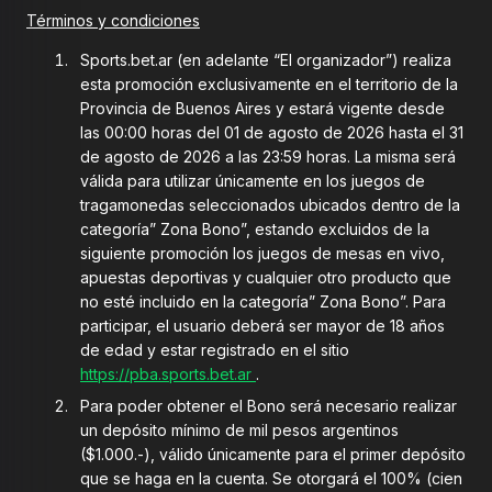
Términos y condiciones
Sports.bet.ar (en adelante “El organizador”) realiza
esta promoción exclusivamente en el territorio de la
Provincia de Buenos Aires y estará vigente desde
las 00:00 horas del 01 de agosto de 2026 hasta el 31
de agosto de 2026 a las 23:59 horas. La misma será
válida para utilizar únicamente en los juegos de
tragamonedas seleccionados ubicados dentro de la
categoría” Zona Bono”, estando excluidos de la
siguiente promoción los juegos de mesas en vivo,
apuestas deportivas y cualquier otro producto que
no esté incluido en la categoría” Zona Bono”. Para
participar, el usuario deberá ser mayor de 18 años
de edad y estar registrado en el sitio
https://pba.sports.bet.ar
.
Para poder obtener el Bono será necesario realizar
un depósito mínimo de mil pesos argentinos
($1.000.-), válido únicamente para el primer depósito
que se haga en la cuenta. Se otorgará el 100% (cien